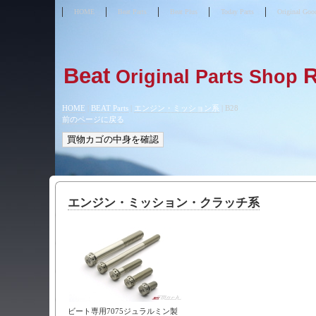
HOME
Beat Parts
Beat Plus
Today Parts
Original Goo
Beat
Original Parts Shop
HOME
|
BEAT Parts
|
エンジン・ミッション系
|
B28
前のページに戻る
エンジン・ミッション・クラッチ系
ビート専用7075ジュラルミン製