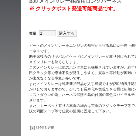
B38
メインリレー移設用ロングハーネス
※ クリックポスト発送可能商品です。
数量 :
ビートのメインリレーをエンジンの熱害から守る為に助手席下側
ーネスです。
助手席後ろのリヤバルクヘッドにメインリレーが取り付けられて
メインリレーも熱くなります。
このメインリレーは他のホンダ車にも採用されていますが、経年
田クラック等で導通不良が発生しやすく、夏場の再始動が困難に
が出来なくなる事象が多いです。
まだメインリレーは純正新品部品が入手可能ですが(2023年9月
がりしておりますので、少しでも長寿化を実現できる様に新規に
コストダウンの為、ハーネス保護の為の付属の黒色スパイラルチュ
ざいます。
また、カーベット有りの車両の場合は市販のマジックテープ等で
販の両面テープ等で任意の箇所に固定して下さい。
取付説明書