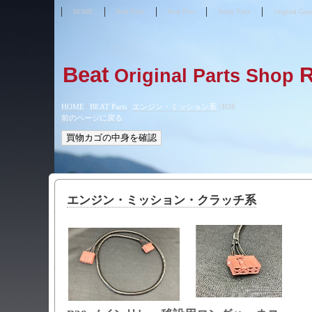
HOME
Beat Parts
Beat Plus
Today Parts
Original Goo
Beat
Original Parts Shop
HOME
|
BEAT Parts
|
エンジン・ミッション系
|
B38
前のページに戻る
エンジン・ミッション・クラッチ系